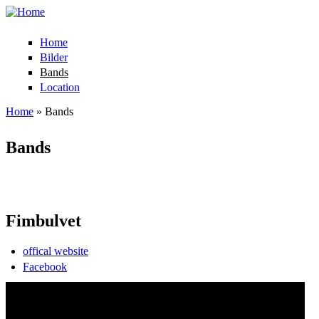
Home
Bilder
Bands
Location
Home
» Bands
You are here
Bands
Fimbulvet
offical website
Facebook